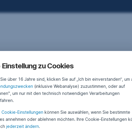
ehmen
. Dezember 2023
2
•
Markus Gruber
2
orwegen: Besuch von nachhaltigen Portfolio-
.
e Einstellung zu Cookies
A
nternehmen
u
g
ie über 16 Jahre sind, klicken Sie auf „Ich bin einverstanden“, um 
u
rwegen besitzt zwar das größte Erdölvorkommen Europas.
s
endungszwecken
(inklusive Webanalyse) zuzustimmen, oder auf
otzdem gilt das skandinavische Land als Vorreiter bei der Nutzung
t
hnen", um nur mit den technisch notwendigen Verarbeitungen
2
neuerbarer Energien. Auch im Industriebereich findet man viele
0
ufahren.
ternehmen, die an einer nachhaltigen Wertschöpfung arbeiten.
2
5
ndsmanager Markus Gruber hat einige nachhaltige Unternehmen
Norwegen: Besuch von nachhaltigen Portfolio-Unterne
Weiterlesen
n
Cookie-Einstellungen
können Sie auswählen, wenn Sie bestimmte
s den Portfolios der Impact-Fonds ERSTE WWF STOCK
es annehmen oder ablehnen möchten. Ihre Cookie-Einstellungen 
VIRONMENT und ERSTE GREEN INVEST besucht.
uch
jederzeit ändern
.