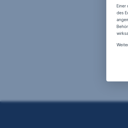
Einer
des E
angem
Behör
wirks
Weite