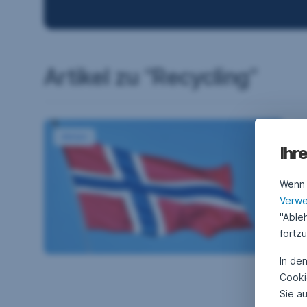
Artikel zu “Recycling”
Norwegen: Besuch von nachhaltigen Portfolio-Untern
19
Aktien
N
Ihr
U
Wenn S
No
Verw
Tr
"Able
er
fortz
Un
Fo
In de
au
Cooki
EN
Sie a