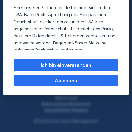
Einer unserer Partnerdienste befindet sich in den
Nach oben
USA. Nach Rechtssprechung des Europäischen
Gerichtshofs existiert derzeit in den USA kein
angemessener Datenschutz. Es besteht das Risiko,
Besuchen Sie uns auf
dass Ihre Daten durch US-Behörden kontrolliert und
überwacht werden. Dagegen können Sie keine
facebook
instagram
linkedin
youtube
wirksamen Rechtsmittel vorbringen.
Weitere Informationen zum Datenschutz finden Sie
Ich bin einverstanden
hier
.
Ablehnen
Impressum
Datenschutz/Sicherheit
Gesetzlicher Hinweis
©2026 Erste Asset Management