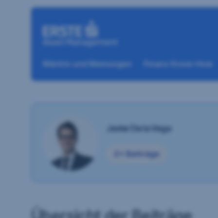
Navigation überspringen
Märkte und Meinungen
Finanz Know-How
Javier De la Vega
2+ Beiträge
Übersicht der Beiträge