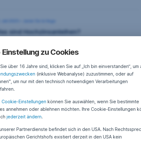
 Juli 2025
1
•
Javier De la Vega
6
as sind Hochzinsanleihen?
.
J
u
s zeichnet sogenannte Hochzinsanleihen aus und worin
l
terscheiden sie sich von anderen Anleihen? Das erklären wir im
i
e Einstellung zu Cookies
2
utigen Blogbeitrag. Außerdem erfahren Sie mit welchen Fonds
0
leger:innen gezielt in Unternehmen aus dem Hochzins-Segment
2
ie über 16 Jahre sind, klicken Sie auf „Ich bin einverstanden“, um 
5
vestieren können.
Was sind Hochzinsanleihen?,
Weiterlesen
endungszwecken
(inklusive Webanalyse) zuzustimmen, oder auf
hnen", um nur mit den technisch notwendigen Verarbeitungen
ufahren.
. September 2023
1
•
Javier De la Vega
n
Cookie-Einstellungen
können Sie auswählen, wenn Sie bestimmte
4
ohin steuert der deutsche Wohnungsmarkt?
.
es annehmen oder ablehnen möchten. Ihre Cookie-Einstellungen 
S
e
uch
jederzeit ändern
.
otz gestiegener Inflation und Zinsen wird die Nachfrage nach
p
hnraum in Deutschland voraussichtlich robust bleiben.
t
 unserer Partnerdienste befindet sich in den USA. Nach Rechtsspre
e
m
uropäischen Gerichtshofs existiert derzeit in den USA kein
b