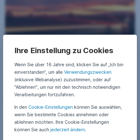
Ihre Einstellung zu Cookies
9. Oktober 2024
2
•
Kilian Minderlein
2
Mobilität der Zukunft: Ist die Lösung elektrisch?
.
Wenn Sie über 16 Jahre sind, klicken Sie auf „Ich bin
A
p
einverstanden“, um alle
Verwendungszwecken
Die europäische Automobilindustrie befindet sich auf der einen Seite
r
im Wandel, und steckt auf der anderen Seite in der Krise. Sowohl die
i
(inklusive Webanalyse) zuzustimmen, oder auf
l
Verbraucher:innen als auch die Autobauer in Europa scheinen sich
"Ablehnen", um nur mit den technisch notwendigen
2
schwer zu tun mit der Frage nach der Mobilität der Zukunft. Wir werfen
0
Verarbeitungen fortzufahren.
daher einen faktenbasierten Blick in welche Richtung die (Auto)reise
2
5
Mobilität der Zukunft: Ist die Lösung elektrisch?,
Weiterlesen
gehen könnte.
In den
Cookie-Einstellungen
können Sie auswählen,
wenn Sie bestimmte Cookies annehmen oder
Lust auf Badeurlaub in Island?
ablehnen möchten. Ihre Cookie-Einstellungen
Nachhaltigkeit
können Sie auch
jederzeit ändern
.