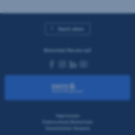
Nach oben
Besuchen Sie uns auf
facebook
instagram
linkedin
youtube
Impressum
Datenschutz/Sicherheit
Gesetzlicher Hinweis