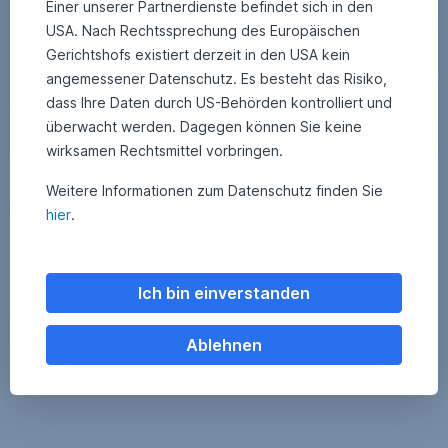
Einer unserer Partnerdienste befindet sich in den
USA. Nach Rechtssprechung des Europäischen
Gerichtshofs existiert derzeit in den USA kein
angemessener Datenschutz. Es besteht das Risiko,
dass Ihre Daten durch US-Behörden kontrolliert und
überwacht werden. Dagegen können Sie keine
wirksamen Rechtsmittel vorbringen.
(
28. Juli 2023
2
•
Kilian Minderlein
Weitere Informationen zum Datenschutz finden Sie
c
8
Lust auf Badeurlaub in Island?
.
)
hier
.
J
u
u
Statistiken zeigen, dass die Wassertemperatur der Meere in diesem
l
n
Jahr deutlich über dem langjährigen Durchschnitt liegt. Das geht mit
i
s
2
gravierenden Folgen für viele Ökosysteme einher und zeigt einmal
0
Ich bin einverstanden
p
mehr die drastischen Folgen der Klimakrise auf.
2
3
l
Lust auf Badeurlaub in Island?,
Weiterlesen
a
Ablehnen
s
h