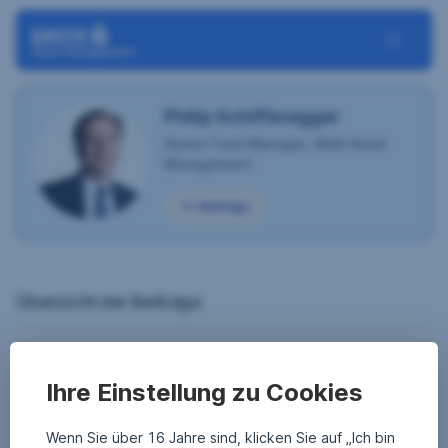
Navigation überspringen
Toggle N
Philip Schifferegger
Senior Fund Manager, Multi Asset
Management
1+ Beiträge
Übersicht der Beiträge
Die vier Jahreszeiten – oder wann soll ich Aktien, Bitcoin ode
Finanz Know-How
Ihre Einstellung zu Cookies
Wenn Sie über 16 Jahre sind, klicken Sie auf „Ich bin