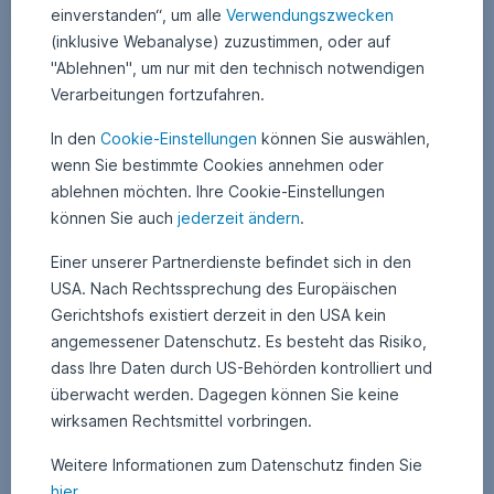
einverstanden“, um alle
Verwendungszwecken
(inklusive Webanalyse) zuzustimmen, oder auf
"Ablehnen", um nur mit den technisch notwendigen
Verarbeitungen fortzufahren.
In den
Cookie-Einstellungen
können Sie auswählen,
wenn Sie bestimmte Cookies annehmen oder
ablehnen möchten. Ihre Cookie-Einstellungen
29. Oktober 2024
2
•
Philip Schifferegger
3
können Sie auch
jederzeit ändern
.
Die vier Jahreszeiten – oder wann soll ich Aktien,
.
A
Bitcoin oder Gold kaufen?
p
Einer unserer Partnerdienste befindet sich in den
r
i
Genauso wie in der Natur, gibt es in der Wirtschaft verschiedene
USA. Nach Rechtssprechung des Europäischen
l
Jahreszeiten. Das hat auch auf die Börsen Einfluss – je nach Jahreszeit
2
Gerichtshofs existiert derzeit in den USA kein
0
machen verschiedene Anlageklassen wie Aktien, Gold oder Anleihen
2
angemessener Datenschutz. Es besteht das Risiko,
Sinn. Die gute Nachricht für Anleger:innen: Man muss sich nicht
5
zwingend mit den Jahreszeiten beschäftigen, sondern kann das ganz
dass Ihre Daten durch US-Behörden kontrolliert und
Die vier Jahreszeiten – oder wann soll ich Aktien, B
Weiterlesen
einfach auch Expert:innen überlassen.
überwacht werden. Dagegen können Sie keine
wirksamen Rechtsmittel vorbringen.
Weitere Informationen zum Datenschutz finden Sie
hier
.