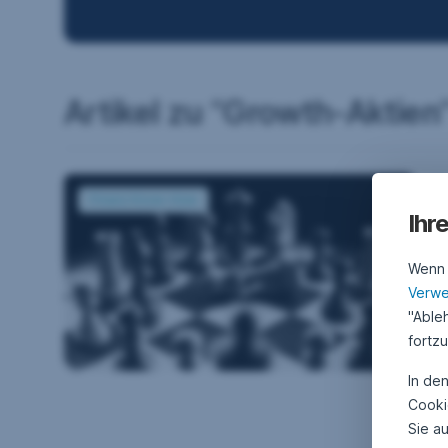
Artikel zu “Growth-Aktien
Aktienstrategien im Vergleich: Qualität setzt sich durch
24
Finanz Know-How
A
Ihr
s
Wenn S
Di
Verw
le
"Able
ge
fortz
pr
In de
Cooki
Sie a