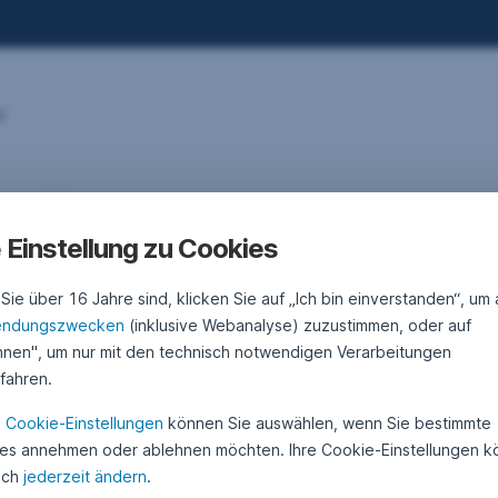
”
. April 2020
2
•
Harald Egger
4
ktienstrategien im Vergleich: Qualität setzt
.
e Einstellung zu Cookies
A
ich durch
p
r
ie über 16 Jahre sind, klicken Sie auf „Ich bin einverstanden“, um 
i
e Auswahl von Aktien auf Basis von bestimmten Faktoren ist in den
l
endungszwecken
(inklusive Webanalyse) zuzustimmen, oder auf
tzten Wochen aufgrund der Coronaviruskrise wieder populär
2
hnen", um nur mit den technisch notwendigen Verarbeitungen
0
worden. Was sind die Aktienstrategien mit denen Sie am meisten
2
ufahren.
ofitiert können? Wir stellen die wichtigsten vor.
0
Aktienstrategien im Vergleich: Qualität setzt sich durch
Weiterlesen
n
Cookie-Einstellungen
können Sie auswählen, wenn Sie bestimmte
es annehmen oder ablehnen möchten. Ihre Cookie-Einstellungen 
uch
jederzeit ändern
.