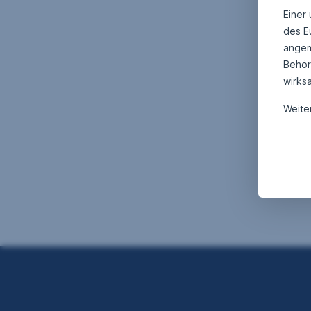
Einer
des E
angem
Behör
wirks
Weite