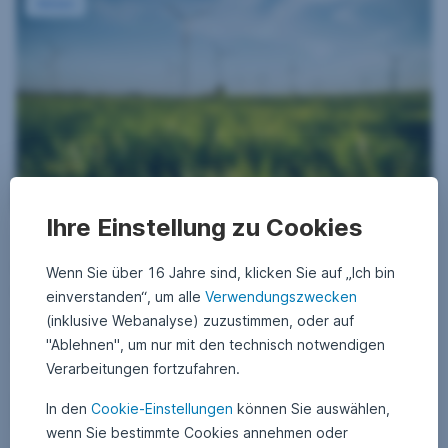
Aktien
Ihre Einstellung zu Cookies
3. November 2025
3
•
Alexander Weiss
.
Speed to Power: Warum Umwelttechnologie-Aktien
N
Wenn Sie über 16 Jahre sind, klicken Sie auf „Ich bin
o
weiter aufholen
v
einverstanden“, um alle
Verwendungszwecken
e
m
(inklusive Webanalyse) zuzustimmen, oder auf
Clean-Tech-Aktien konnten im dritten Quartal weiter aufholen. Vor
b
allem der Energiebedarf durch KI bleibt ein entscheidender Treiber
"Ablehnen", um nur mit den technisch notwendigen
e
r
für erneuerbare Energien und Umwelttechnologien.
Verarbeitungen fortzufahren.
2
0
2
In den
Cookie-Einstellungen
können Sie auswählen,
Speed to Power: Warum Umwelttechnologie-Aktien 
Weiterlesen
5
wenn Sie bestimmte Cookies annehmen oder