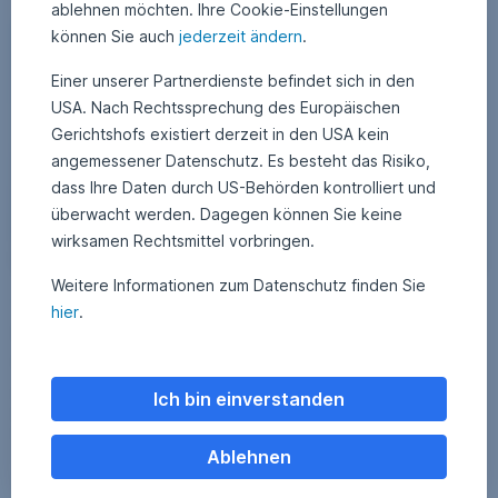
ablehnen möchten. Ihre Cookie-Einstellungen
US-Klima-Politik: Klare Bedingungen für erneuerbare Energie
können Sie auch
jederzeit ändern
.
Nachhaltigkeit
Einer unserer Partnerdienste befindet sich in den
USA. Nach Rechtssprechung des Europäischen
Gerichtshofs existiert derzeit in den USA kein
angemessener Datenschutz. Es besteht das Risiko,
dass Ihre Daten durch US-Behörden kontrolliert und
überwacht werden. Dagegen können Sie keine
wirksamen Rechtsmittel vorbringen.
Weitere Informationen zum Datenschutz finden Sie
4. September 2025
4
•
Alexander Weiss
hier
.
.
US-Klima-Politik: Klare Bedingungen für
S
e
erneuerbare Energien
p
t
e
Nach langer Unsicherheit herrscht nun Klarheit für den Erneuerbare-
Ich bin einverstanden
m
Energien-Sektor in den USA. Die gesetzlichen Rahmenbedingungen
b
e
für die kommenden Jahre fallen weitaus besser als erwartet aus. Für
r
Ablehnen
Umweltaktien bringt das neue Chancen, wie auch die ersten
2
Marktreaktionen zeigten.
0
US-Klima-Politik: Klare Bedingungen für erneuerbar
Weiterlesen
2