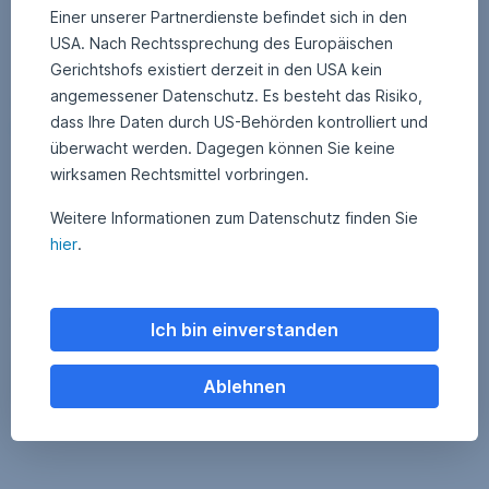
Einer unserer Partnerdienste befindet sich in den
USA. Nach Rechtssprechung des Europäischen
Gerichtshofs existiert derzeit in den USA kein
angemessener Datenschutz. Es besteht das Risiko,
dass Ihre Daten durch US-Behörden kontrolliert und
überwacht werden. Dagegen können Sie keine
wirksamen Rechtsmittel vorbringen.
Weitere Informationen zum Datenschutz finden Sie
18. November 2022
1
•
Matthias Hauser
8
hier
.
Zinsen und Erträge bei Anleihen
.
N
o
Wie hängen Zinsen und künftige Erträge von Anleihen zusammen?
v
Warum kann der Ertrag über den aktuellen Zinsen liegen? Unser Blog
e
m
befasst sich mit den Zusammenhängen bei festverzinslichen Anlagen.
Ich bin einverstanden
b
e
r
2
Zinsen und Erträge bei Anleihen,
Weiterlesen
Ablehnen
0
2
2