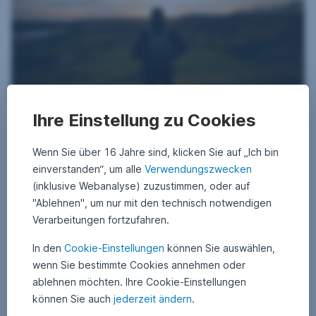
Ihre Einstellung zu Cookies
16. Juli 2024
2
•
Matthias Hauser
2
Wie finden Klimaleader in unsere Fixed-Income-
.
A
Wenn Sie über 16 Jahre sind, klicken Sie auf „Ich bin
Portfolien?
u
g
einverstanden“, um alle
Verwendungszwecken
u
In unseren Anleihen-Portfolien werden Nachhaltigkeitsfaktoren aktiv
s
(inklusive Webanalyse) zuzustimmen, oder auf
in den Investmentprozess integriert. So kann sichergestellt werden,
t
2
dass in unseren Unternehmensanleihenfonds Klimarisiken minimiert
"Ablehnen", um nur mit den technisch notwendigen
0
und Klimachancen aktiv wahrgenommen werden. Wie genau das
Verarbeitungen fortzufahren.
2
funktioniert, erklärt Fondsmanager Matthias Hauser.
5
Wie finden Klimaleader in unsere Fixed-Income-Port
Weiterlesen
In den
Cookie-Einstellungen
können Sie auswählen,
wenn Sie bestimmte Cookies annehmen oder
ablehnen möchten. Ihre Cookie-Einstellungen
Zinsen und Erträge bei Anleihen
Anleihen
können Sie auch
jederzeit ändern
.