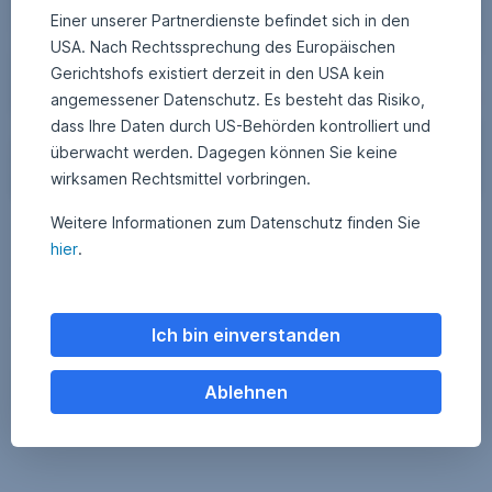
Einer unserer Partnerdienste befindet sich in den
USA. Nach Rechtssprechung des Europäischen
Gerichtshofs existiert derzeit in den USA kein
angemessener Datenschutz. Es besteht das Risiko,
dass Ihre Daten durch US-Behörden kontrolliert und
überwacht werden. Dagegen können Sie keine
wirksamen Rechtsmittel vorbringen.
Weitere Informationen zum Datenschutz finden Sie
30. August 2024
2
•
APA Finance / Erste AM Communications
3
hier
.
Japan: Rückkehr zur Normalität
.
A
p
Von dem Kursrutsch Anfang des Monats hat sich der japanische
r
Aktienmarkt schnell wieder erholt. Die Blicke bleiben aber auf die
i
l
japanische Notenbank gerichtet, nachdem diese angekündigt hatte
Ich bin einverstanden
2
mit weiteren Zinsschritten vorerst zu warten. Die Marschrichtung der
0
Bank of Japan scheint jedoch klar: Weg von der ultralockeren
2
5
Japan: Rückkehr zur Normalität,
Weiterlesen
Ablehnen
Geldpolitik der letzten Jahre.