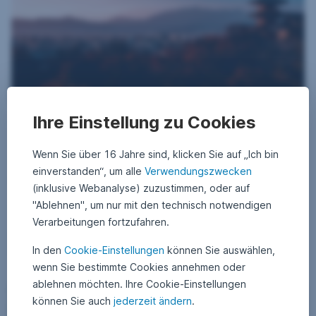
Ihre Einstellung zu Cookies
4. August 2025
4
•
APA Finance / Erste AM Communications
.
Japan: US-Handelsdeal in politisch schwierigen
A
u
Wenn Sie über 16 Jahre sind, klicken Sie auf „Ich bin
Zeiten
g
u
einverstanden“, um alle
Verwendungszwecken
s
Mit dem Abschluss eines Handelsdeals hat Japan den Zollkonflikt mit
(inklusive Webanalyse) zuzustimmen, oder auf
t
den USA, seinem wichtigsten Handelspartner, vorerst beseitigt. Der
2
"Ablehnen", um nur mit den technisch notwendigen
0
Aktienmarkt – vor allem die für Japan so wichtige Autobranche –
2
reagierte erleichtert. Doch innenpolitisch bleibt die Lage in Japan
Verarbeitungen fortzufahren.
5
nach der jüngsten Oberhauswahl angespannt.
Japan: US-Handelsdeal in politisch schwierigen Zeit
Weiterlesen
In den
Cookie-Einstellungen
können Sie auswählen,
wenn Sie bestimmte Cookies annehmen oder
ablehnen möchten. Ihre Cookie-Einstellungen
Japan: Rückkehr zur Normalität
Märkte
können Sie auch
jederzeit ändern
.