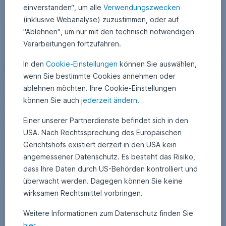
einverstanden“, um alle
Verwendungszwecken
(inklusive Webanalyse) zuzustimmen, oder auf
"Ablehnen", um nur mit den technisch notwendigen
Verarbeitungen fortzufahren.
In den
Cookie-Einstellungen
können Sie auswählen,
wenn Sie bestimmte Cookies annehmen oder
ablehnen möchten. Ihre Cookie-Einstellungen
20. September 2023
2
•
APA Finance / Erste AM Communications
2
können Sie auch
jederzeit ändern
.
Ölpreise steigen auf höchsten Stand seit 10
.
A
Monaten
u
Einer unserer Partnerdienste befindet sich in den
g
u
Mit den Ölpreisen geht es seit einigen Wochen steil nach oben. Die
USA. Nach Rechtssprechung des Europäischen
s
Kurse der wichtigsten Erdölunternehmen legten ebenfalls zu. Wie
t
Gerichtshofs existiert derzeit in den USA kein
2
kann man als Anleger:in profitieren?
0
angemessener Datenschutz. Es besteht das Risiko,
2
5
dass Ihre Daten durch US-Behörden kontrolliert und
Ölpreise steigen auf höchsten Stand seit 10 Monat
Weiterlesen
überwacht werden. Dagegen können Sie keine
wirksamen Rechtsmittel vorbringen.
Weitere Informationen zum Datenschutz finden Sie
hier
.