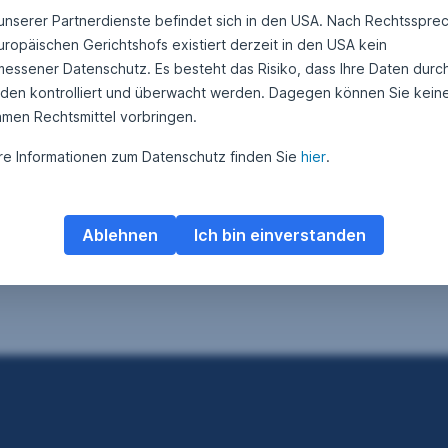
1
 unserer Partnerdienste befindet sich in den USA. Nach Rechtsspre
ed-Chefwechsel: Was ändert sich mit Kevin
.
M
uropäischen Gerichtshofs existiert derzeit in den USA kein
arsh an der Spitze?
a
essener Datenschutz. Es besteht das Risiko, dass Ihre Daten durc
i
2
e US-Notenbank bekommt mit Kevin Warsh einen neuen
den kontrolliert und überwacht werden. Dagegen können Sie kein
0
rsitzenden. Während sein Vorgänger Jerome Powell auf eine
2
amen Rechtsmittel vorbringen.
6
eignisreiche Amtszeit zurückblickt, stellt sich mit dem Chefwechsel
r allem eine Frage: Wie ändert sich die Fed-Geldpolitik unter Kevin
re Informationen zum Datenschutz finden Sie
hier
.
rsh?
Fed-Chefwechsel: Was ändert sich mit Kevin Warsh an d
Weiterlesen
Ablehnen
Ich bin einverstanden