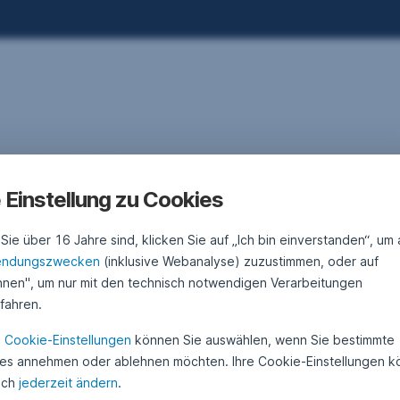
. Mai 2026
2
•
Gerhard Winzer
8
inzer der Woche: Zunehmender
.
e Einstellung zu Cookies
M
nflationsdruck
a
i
ie über 16 Jahre sind, klicken Sie auf „Ich bin einverstanden“, um 
2
ngste Daten lassen darauf deuten, dass die US-Inflation länger als
0
endungszwecken
(inklusive Webanalyse) zuzustimmen, oder auf
dacht auf einem höheren Niveau bleiben dürfte. Das hat zuletzt
2
hnen", um nur mit den technisch notwendigen Verarbeitungen
6
eder die Anleihenmärkte unter Druck gesetzt. Auf Neo-
ufahren.
tenbankchef Kevin Warsh warten damit die ersten
rausforderungen.
Winzer der Woche: Zunehmender Inflationsdruck,
Weiterlesen
n
Cookie-Einstellungen
können Sie auswählen, wenn Sie bestimmte
es annehmen oder ablehnen möchten. Ihre Cookie-Einstellungen 
uch
jederzeit ändern
.
der Spitze?
. Mai 2026
2
•
Gerhard Winzer