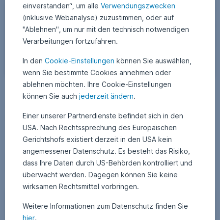
.
einverstanden“, um alle
Verwendungszwecken
p
(inklusive Webanalyse) zuzustimmen, oder auf
i
"Ablehnen", um nur mit den technisch notwendigen
c
Verarbeitungen fortzufahren.
t
u
In den
Cookie-Einstellungen
können Sie auswählen,
r
wenn Sie bestimmte Cookies annehmen oder
e
D
ablehnen möchten. Ihre Cookie-Einstellungen
d
13. Februar 2024
2
•
Tamás Menyhárt
o
können Sie auch
jederzeit ändern
.
e
2
Aktienmarkt auf Allzeithoch: Wo liegen die Gründe?
.
w
s
A
n
Einer unserer Partnerdienste befindet sich in den
u
k
Mehrere wichtige Aktienindizes haben kürzlich neue Rekordstände
g
l
USA. Nach Rechtssprechung des Europäischen
.
erreicht. Was sind die Gründe für die positive Stimmung, was könnte
u
o
s
die Märkte in diesem Jahr bewegen und wie steht es um die
c
Gerichtshofs existiert derzeit in den USA kein
t
a
vielzitierten Magnificent 7?
o
2
angemessener Datenschutz. Es besteht das Risiko,
0
d
m
2
Aktienmarkt auf Allzeithoch: Wo liegen die Gründe?
Weiterlesen
dass Ihre Daten durch US-Behörden kontrolliert und
v
5
a
überwacht werden. Dagegen können Sie keine
o
m
wirksamen Rechtsmittel vorbringen.
n
2
Geldanlage in Zeiten des Coronavirus
w
Finanz Know-How
6
Weitere Informationen zum Datenschutz finden Sie
w
.
hier
.
w