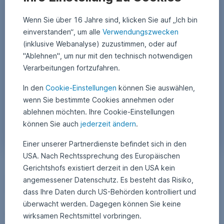
die Folgen auf Wirtschaft und
Wenn Sie über 16 Jahre sind, klicken Sie auf „Ich bin
Märkte, lesen Sie in der
einverstanden“, um alle
Verwendungszwecken
Analyse von Chefvolkswirt
(inklusive Webanalyse) zuzustimmen, oder auf
Gerhard Winzer
"Ablehnen", um nur mit den technisch notwendigen
Verarbeitungen fortzufahren.
Mehr erfahren
In den
Cookie-Einstellungen
können Sie auswählen,
wenn Sie bestimmte Cookies annehmen oder
ablehnen möchten. Ihre Cookie-Einstellungen
können Sie auch
jederzeit ändern
.
Einer unserer Partnerdienste befindet sich in den
USA. Nach Rechtssprechung des Europäischen
Gerichtshofs existiert derzeit in den USA kein
angemessener Datenschutz. Es besteht das Risiko,
WICHTIGE RECHTLICHE HINWEISE
dass Ihre Daten durch US-Behörden kontrolliert und
überwacht werden. Dagegen können Sie keine
Hierbei handelt es sich um eine Werbemitteilung. Sofern nicht
wirksamen Rechtsmittel vorbringen.