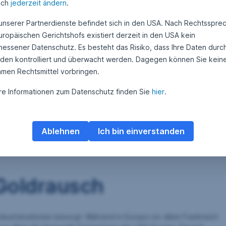
uch
jederzeit ändern
.
 unserer Partnerdienste befindet sich in den USA. Nach Rechtsspre
uropäischen Gerichtshofs existiert derzeit in den USA kein
essener Datenschutz. Es besteht das Risiko, dass Ihre Daten durc
den kontrolliert und überwacht werden. Dagegen können Sie kein
amen Rechtsmittel vorbringen.
re Informationen zum Datenschutz finden Sie
hier
.
Ablehnen
Ich bin einverstanden
 Goldrausch
dustrienationen besorgt. Während in Europa vor allem Frankreich