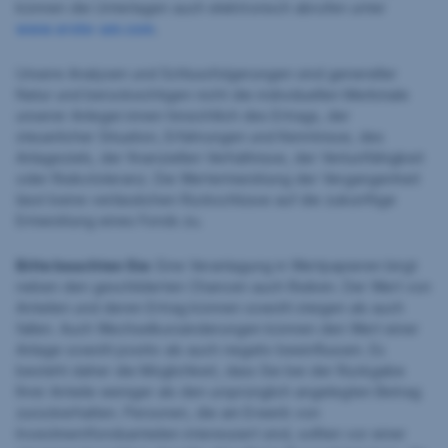
können die Unterlagen auch elektronisch abrufen unter
www.erste-am.com
.
Unsere Analysen und Schlussfolgerungen sind genereller
Natur und berücksichtigen nicht die individuellen Merkmale
unserer Anleger:innen hinsichtlich des Ertrags, der
steuerlicher Situation, Erfahrungen und Kenntnisse, des
Anlageziels, der finanziellen Verhältnisse, der Verlustfähigkeit
oder Risikotoleranz. Die Wertentwicklung der Vergangenheit
lässt keine verlässlichen Rückschlüsse auf die zukünftige
Entwicklung eines Fonds zu.
Bitte beachten Sie:
Eine Veranlagung in Wertpapieren birgt
neben den geschilderten Chancen auch Risiken. Der Wert von
Anteilen und deren Ertrag können sowohl steigen als auch
fallen. Auch Wechselkursänderungen können den Wert einer
Anlage sowohl positiv als auch negativ beeinflussen. Es
besteht daher die Möglichkeit, dass Sie bei der Rückgabe
Ihrer Anteile weniger als den ursprünglich angelegten Betrag
zurückerhalten. Personen, die am Erwerb von
Investmentfondsanteilen interessiert sind, sollten vor einer