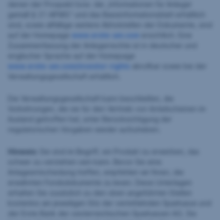
denen der Prospekt bzw. die „Informationen für Anleger
gemäß § 21 AIFMG“ und das Basisinformationsblatt erhältlich
sind, sowie allfällige weitere Abholstellen der Dokumente, sind
auf der Homepage
www.erste-am.com
ersichtlich. Eine
Zusammenfassung der Anlegerrechte ist in deutscher und
englischer Sprache auf der Homepage
www.erste-am.com/investor-rights
abrufbar sowie bei der
Verwaltungsgesellschaft erhältlich.
Die Verwaltungsgesellschaft kann beschließen, die
Vorkehrungen, die sie für den Vertrieb von Anteilscheinen im
Ausland getroffen hat, unter Berücksichtigung der
regulatorischen Vorgaben wieder aufzuheben.
Hinweis:
Sie sind im Begriff, ein Produkt zu erwerben, das
schwer zu verstehen sein kann. Bevor Sie eine
Anlageentscheidung treffen, empfehlen wir Ihnen, die
erwähnten Fondsdokumente zu lesen. Diese Unterlagen
erhalten Sie zusätzlich zu den oben angeführten Stellen
kostenlos am jeweiligen Sitz der vermittelnden Sparkasse und
der Erste Bank der oesterreichischen Sparkassen AG. Sie