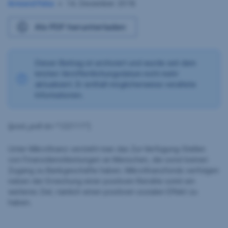
Armand Feka
•
14. Dezember 2018
14.
Dezember
Als PDF herunterladen
2018
Dieser Beitrag ist archiviert und wurde seit dem
letzten Veröffentlichungsdatum nicht mehr
aktualisiert. Er enthält möglicherweise veraltete
Informationen.
[post_poll id=“122111″]
Unter Mikrofinanz versteht man das Zur-Verfügung-Stellen
von Finanzdienstleistungen an Menschen, die sonst keinen
Zugang zu Bankgeschäfte haben. Mikrofinanzfonds verfolgen
neben der Erreichung einer positiven Rendite somit ein
weiteres Ziel, nämlich einen positiven sozialen Effekt zu
haben.