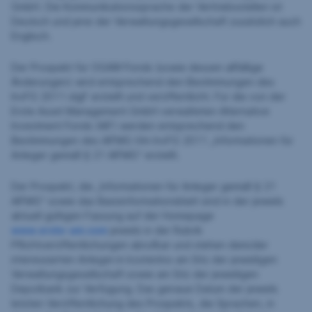
GmbH. Die Kommunikationssprache der Vertriebsstellen ist
Deutsch und jene der Verwaltungsgesellschaft zusätzlich auch
Englisch.
Der Prospekt für OGAW-Fonds (sowie dessen allfällige
Änderungen) wird entsprechend den Bestimmungen des
InvFG 2011 idgF erstellt und veröffentlicht. Für die von der
Erste Asset Management GmbH verwalteten Alternative
Investment Fonds (AIF) werden entsprechend den
Bestimmungen des AIFMG iVm InvFG 2011 „Informationen für
Anleger gemäß § 21 AIFMG“ erstellt.
Der Prospekt, die „Informationen für Anleger gemäß § 21
AIFMG“ sowie das Basisinformationsblatt sind in der jeweils
aktuell gültigen Fassung auf der Homepage
www.erste-am.com
jeweils in der Rubrik
Pflichtveröffentlichungen abrufbar und stehen dem/der
interessierten Anleger:in kostenlos am Sitz der jeweiligen
Verwaltungsgesellschaft sowie am Sitz der jeweiligen
Depotbank zur Verfügung. Das genaue Datum der jeweils
letzten Veröffentlichung des Prospekts, die Sprachen, in