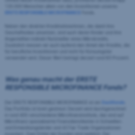
120.000 Menschen allein von den Investitionen unseres
ERSTE RESPONSIBLE MICROFINANCE
Fonds.
Neben den direkten KreditnehmerInnen, die damit ihre
Geschäftsidee umsetzen, sind auch deren Kinder und ihre
Angestellten indirekt Nutznießer eines Mikrokredits.
Zusätzlich messen wir auch laufend den Anteil der Kredite, die
für berufliche Investitionen und nicht für Konsumgüter
verwendet wird. Dieser Wert beträgt derzeit rund 85 Prozent.
Was genau macht der ERSTE
RESPONSIBLE MICROFINANCE Fonds?
Der ERSTE RESPONSIBLE MICROFINANCE ist ein
Dachfonds
.
Das Portfolio ist breit gestreut: Derzeit wird durchgerechnet
in rund 400 verschiedene Mikrofinanzinstitute, das sind auf
Mikrofinanz spezialisierte Finanzdienstleister in Schwellen-
und Entwicklungsländer und 42 Fair Trade Organisationen
investiert. Zwei Drittel der Kunden sind weiblich. Der