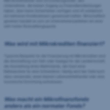
Mikrokreditnehmer sind oft Existenzgründer, also
Unternehmer, die keinen Zugang zu Finanzdienstleistungen
haben, über keine Sicherheiten verfügen und oft solidarisch
mit mehreren Kreditnehmern gemeinsam haften. Wirtschaftlich
gesehen handelt es sich um Unternehmensanleihen mit einer
sehr hohen Rückzahlungsquote.
Was wird mit Mikrokrediten finanziert?
Typische Beispiele für die Finanzierung mit Mikrokrediten sind
die Anschaffung von Vieh oder Saatgut für die Landwirtschaft,
die Ausstattung eines Marktstands, der Kauf einer
Nähmaschine für eine Schneiderei. Häufig wird das Geld auch
dazu verwendet, einen kleinen Lebensmittelhandel oder eine
touristische Einrichtung aufzubauen.
Was macht ein Mikrofinanzfonds
anders als ein normaler Fonds?