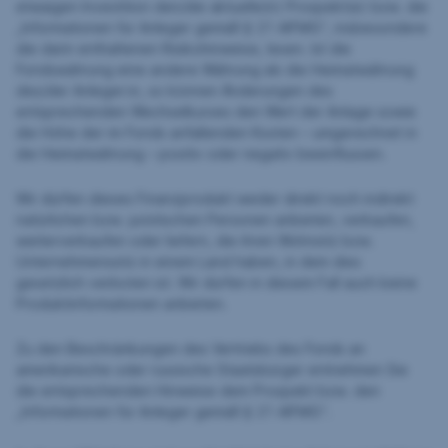
etwaigen Investition den/die aktuelle(n) Prospekt(e) bzw. die
„Informationen für Anleger gemäß § 21 AIFMG“, insbesondere
die darin enthaltenen Risikohinweise, lesen. Ist die
Fondswährung eine andere Währung als die Heimatwährung
des/der Anleger:in, so können Änderungen des
entsprechenden Wechselkurses den Wert der Anlage sowie
die Höhe der im Fonds anfallenden Kosten – umgerechnet in
die Heimatwährung – positiv oder negativ beeinflussen.
Wir dürfen dieses Finanzprodukt weder direkt noch indirekt
natürlichen bzw. juristischen Personen anbieten, verkaufen,
weiterverkaufen oder liefern, die ihren Wohnsitz bzw.
Unternehmenssitz in einem Land haben, in dem dies
gesetzlich verboten ist. Wir dürfen in diesem Fall auch keine
Produktinformationen anbieten.
Zu den Beschränkungen des Vertriebs des Fonds an
amerikanische oder russische Staatsbürger entnehmen Sie
die entsprechenden Hinweise dem Prospekt bzw. den
„Informationen für Anleger gemäß § 21 AIFMG“.