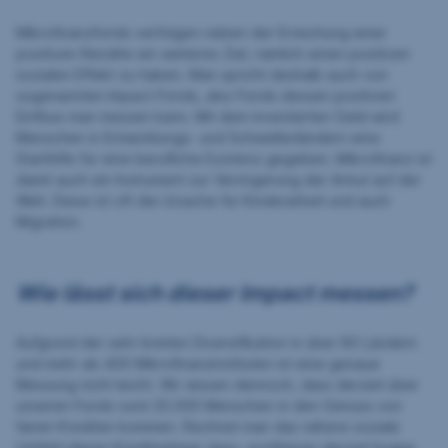
Mikrofinanzfonds verfolgen neben der Erreichung einer
positiven Rendite ein weiteres Ziel, nämlich einen positiven
sozialen Effekt zu haben. Man spricht deshalb auch von
sogenannten Impact-Fonds, also Fonds dessen positiven
Einfluss man messen kann. Mit dem investierten Geld wird
Menschen in Entwicklungs- und Schwellenländern eine
Starthilfe für eine berufliche Existenz gegeben. Mikrofinanz ist
damit auch ein Instrument zur Verringerung der Armut auf der
Welt. Diese ist oft die Ursache für Kinderarbeit und auch
Migration.
Wie lässt sich dieser Impact messen?
Aufgrund der sehr breiten Diversifikation in über 80 Ländern
und mehr als 400 Mikrofinanzinstituten ist eine genaue
Messung nicht leicht. Wir wissen dennoch, dass derzeit über
unseren Fonds rund 20.000 Menschen in den Genuss von
fairen Krediten kommen. Rechnet man das nähere soziale
Umfeld dieser Kreditnehmer dazu, profitieren derzeit knapp