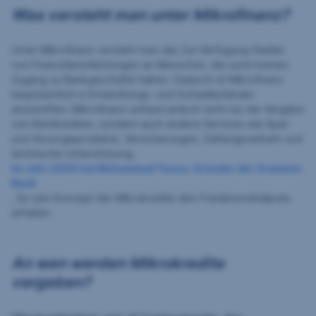
Was versteht man unter Mikrofinanz?
Unter Mikrofinanz versteht man das Zur-Verfügung-Stellen
von Finanzdienstleistungen an Menschen, die sonst keinen
Zugang zu Bankgeschäfte haben. Dadurch ist Mikrofinanz
hauptsächlich in Entwicklungs- und Schwellenländer
anzutreffen. Mikrofinanz umfasst jedoch nicht nur die Vergabe
von Kleinkrediten, sondern auch andere Services wie Spar-
und Vorsorgeprodukte, Versicherungen, Zahlungsverkehr und
technische Unterstützung.
Im Jahr 2006 hat Muhammad Yunus, Gründer der Grameen
Bank
, für sein Konzept der Mikrokredite den Friedensnobelpreis
erhalten.
An wen werden Mikrokredite
vergeben?