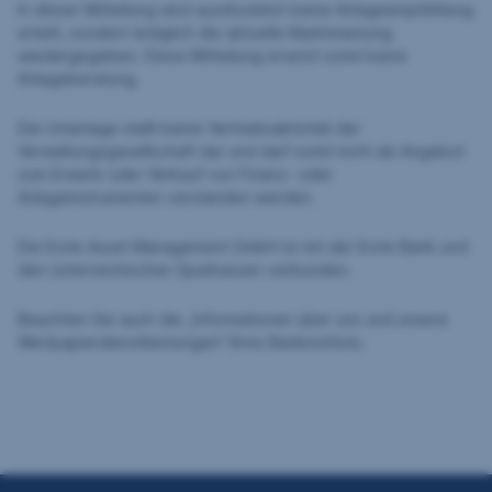
In dieser Mitteilung wird ausdrücklich keine Anlageempfehlung
erteilt, sondern lediglich die aktuelle Marktmeinung
wiedergegeben. Diese Mitteilung ersetzt somit keine
Anlageberatung.
Die Unterlage stellt keine Vertriebsaktivität der
Verwaltungsgesellschaft dar und darf somit nicht als Angebot
zum Erwerb oder Verkauf von Finanz- oder
Anlageinstrumenten verstanden werden.
Die Erste Asset Management GmbH ist mit der Erste Bank und
den österreichischen Sparkassen verbunden.
Beachten Sie auch die „Informationen über uns und unsere
Wertpapierdienstleistungen“ Ihres Bankinstituts.