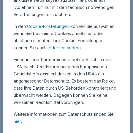
(inklusive Webanalyse) zuzustimmen, oder auf
Anleihen praktisch keine Korrelation hat. Das Ziel eines
"Ablehnen", um nur mit den technisch notwendigen
stabilen Wertzuwachses ohne starke Schwankungen konnte
Verarbeitungen fortzufahren.
seit Auflage des Fonds im Jänner 2010 unter Beweis gestellt
werden.
In den
Cookie-Einstellungen
können Sie auswählen,
wenn Sie bestimmte Cookies annehmen oder
Unter diesem Link erfahren Sie wie Sie direkt in einen
ablehnen möchten. Ihre Cookie-Einstellungen
Mikrofinanzfonds investieren können
.
können Sie auch
jederzeit ändern
.
Zu beachtende Risiken
Einer unserer Partnerdienste befindet sich in den
USA. Nach Rechtssprechung des Europäischen
Hinsichtlich der Modalitäten betreffend die Ausgabe und
Gerichtshofs existiert derzeit in den USA kein
Rücknahme von Anteilscheinen beachten Sie bitte die
Wesentlichen Anlegerinformationen / KID bzw. § 21
angemessener Datenschutz. Es besteht das Risiko,
AIFMG Punkt 10.
dass Ihre Daten durch US-Behörden kontrolliert und
Die Veranlagung erfolgt in Alternative Investments, die
überwacht werden. Dagegen können Sie keine
insbesondere ein erhöhtes Liquiditätsrisiken beinhalten.
wirksamen Rechtsmittel vorbringen.
Aufgrund der Anlage in Fremdwährung kann der
Anteilwert in Euro durch Wechselkursänderungen
Weitere Informationen zum Datenschutz finden Sie
belastet werden.
hier
.
Kapitalverlust ist möglich.