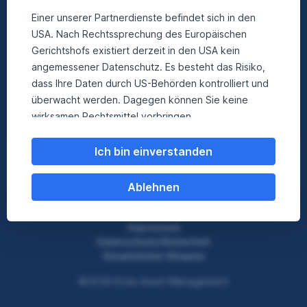
Einer unserer Partnerdienste befindet sich in den
Nach oben
USA. Nach Rechtssprechung des Europäischen
Gerichtshofs existiert derzeit in den USA kein
angemessener Datenschutz. Es besteht das Risiko,
Besuchen Sie uns auf
dass Ihre Daten durch US-Behörden kontrolliert und
überwacht werden. Dagegen können Sie keine
facebook
instagram
linkedin
youtube
wirksamen Rechtsmittel vorbringen.
Weitere Informationen zum Datenschutz finden Sie
Ich bin einverstanden
hier
.
Ablehnen
Impressum
Datenschutz/Sicherheit
Gesetzlicher Hinweis
©2026 Erste Asset Management