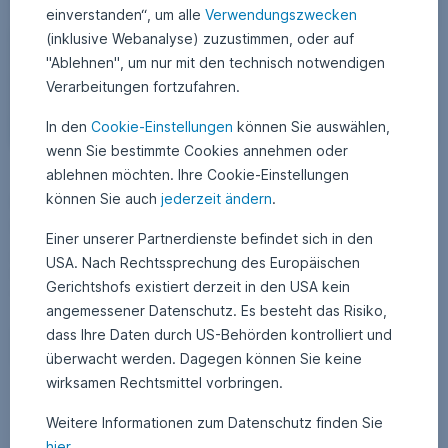
einverstanden“, um alle
Verwendungszwecken
(inklusive Webanalyse) zuzustimmen, oder auf
"Ablehnen", um nur mit den technisch notwendigen
Verarbeitungen fortzufahren.
In den
Cookie-Einstellungen
können Sie auswählen,
wenn Sie bestimmte Cookies annehmen oder
ablehnen möchten. Ihre Cookie-Einstellungen
29. Mai 2026
2
•
Thomas Oposich
9
können Sie auch
jederzeit ändern
.
Brasilien vor den Wahlen: Zwischen industrieller
.
M
Stärke und politischer Erschöpfung
a
Einer unserer Partnerdienste befindet sich in den
i
2
Brasilien zeigt sich zwischen industrieller Stärke und politischer
USA. Nach Rechtssprechung des Europäischen
0
Ernüchterung: Während Unternehmen technologisch Maßstäbe setzen
2
Gerichtshofs existiert derzeit in den USA kein
6
und die Wirtschaft solide wächst, prägen Polarisierung und
angemessener Datenschutz. Es besteht das Risiko,
Wahlmüdigkeit die Stimmung vor den richtungsweisenden
Präsidentschaftswahlen im Oktober. Ein Bericht von Fondsmanager
dass Ihre Daten durch US-Behörden kontrolliert und
Brasilien vor den Wahlen: Zwischen industrieller St
Weiterlesen
Thomas Oposich.
überwacht werden. Dagegen können Sie keine
wirksamen Rechtsmittel vorbringen.
Weitere Informationen zum Datenschutz finden Sie
hier
.